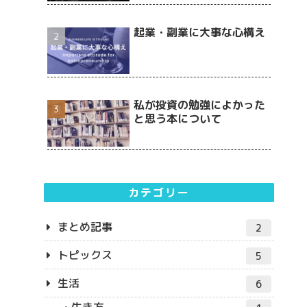
起業・副業に大事な心構え
私が投資の勉強によかった
と思う本について
カテゴリー
まとめ記事
2
トピックス
5
生活
6
生き方