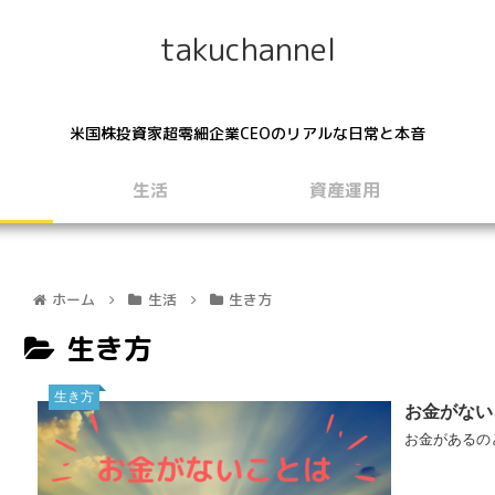
takuchannel
米国株投資家超零細企業CEOのリアルな日常と本音
生活
資産運用
ホーム
生活
生き方
生き方
生き方
お金がない
お金があるの