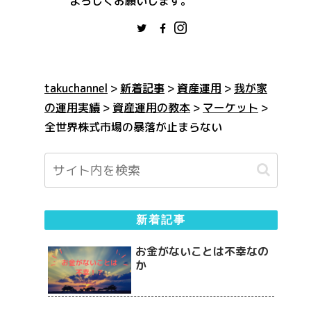
よろしくお願いします。
takuchannel
>
新着記事
>
資産運用
>
我が家
の運用実績
>
資産運用の教本
>
マーケット
>
全世界株式市場の暴落が止まらない
新着記事
お金がないことは不幸なの
か