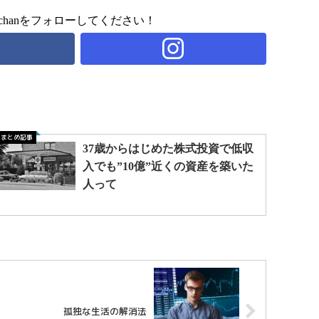
chanをフォローしてください！
まとめ記事
37歳からはじめた株式投資で低収
入でも”10億”近くの資産を築いた
人って
孤独な生活の解消法