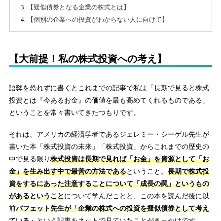
【疑似債券となる企業の株式とは】
【個別の企業への投資がわからない人に向けて】
【大前提！私の株式投資への考え】
語弊を恐れずに書くとこれまでの記事で私は「長期で見ると株式
投資とは『今あるお金』の価値を最も高めてくれるものである」
ということを常々書いてきたつもりです。
それは、アメリカの経済学者であるジェレミー・シーゲル先生が
書いた本「株式投資の未来」「株式投資」からこれまでの歴史の
中で見る限り
株式投資は長期で見れば「お金」を資源として「お
金」を生み出す中で最善の方法である
ということ。
長期で株式投
資をするにあった注意することについて「成長の罠」というもの
があるということ
について学んだことと、この本を読んだ後に以
前
バフェット先生が「企業の株式への投資を擬似債券として考え
ている」
という記事をネットで見ていたことがきっかけです。