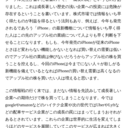
りました。これは成長著しい歴史の浅い企業への投資には危険が
存在するということを書いています。株式市場では情報をいち早
く得たものが利益を得るという法則もあり、例えば、今年も発売
されるであろう「iPhone」の最新機種について情報をいち早く得
た人はこの先のアップル社の業績について人よりも早く判断を下
せることになります。もしも、今年発売のiPhoneが従来のiPhone
とさほど変わらない機能しかないとなれば買い替えの需要は低い
のでアップル社の業績は伸びないだろうからアップル社の株を買
うことを控えるし、今回のiPhoneは今までにない人々が欲しがる
新機能を備えているとなればiPhoneの買い替え需要は高くなるの
でアップル社の株を買いたい人は増えると思います。
この情報戦の行く末では、まだない情報を先読みして成長著しい
企業への期待だけで株を買ってしまうことなります。今では
googleやamazonなどのハイテク企業や次の世代ではUberやLyftな
どの配車サービス企業がこの成長の罠にはまってしまうおそれが
あるとされています。これらの企業は世界的に生活を変えてしま
うほどのサービスを展開していてこのサービスが広まれば大きく